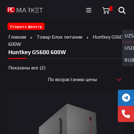
0
Открыть фильтр
UZS
Главная
Товар Блок питания
Huntkey GS600
600W
USD
Huntkey GS600 600W
RU
Цены:
Показаны все (2)
по
По возрастанию цены
возрастанию
По новизне
По возрастанию цены
По убыванию цены