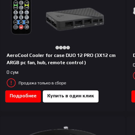
AeroCool Сooler for case DUO 12 PRO (3X12 cm
ARGB pc fan, hub, remote control )
0
сум
Продажа только в сборе
Подробнее
Купить в один клик