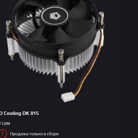
ID Cooling DK 015
0
сум
Продажа только в сборе