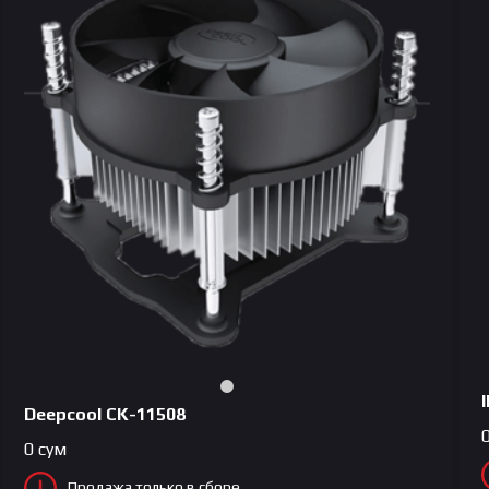
Deepcool CK-11508
0
сум
Продажа только в сборе