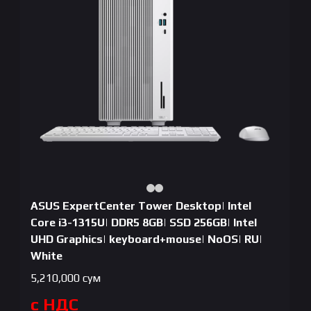
ASUS ExpertCenter Tower Desktop| Intel
Core i3-1315U| DDR5 8GB| SSD 256GB| Intel
UHD Graphics| keyboard+mouse| NoOS| RU|
White
5,210,000
сум
с НДС