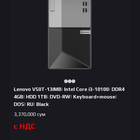
Lenovo V50T-13IMB| Intel Core i3-10100| DDR4
4GB| HDD 1TB| DVD-RW| Keyboard+mouse|
DOS| RU| Black
3,370,000
сум
с НДС