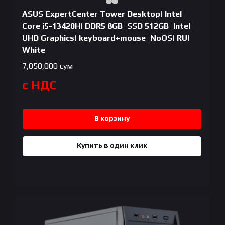
ASUS ExpertCenter Tower Desktop| Intel
Core i5-13420H| DDR5 8GB| SSD 512GB| Intel
UHD Graphics| keyboard+mouse| NoOS| RU|
White
7,050,000
сум
с НДС
В корзину
Купить в один клик