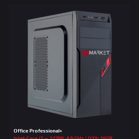
Office Professional+
Intel-Core i7 — 12700, 4.9 GHz | ОЗУ: 16GB