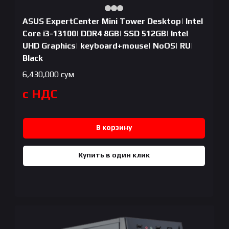
ASUS ExpertCenter Mini Tower Desktop| Intel
Core i3-13100| DDR4 8GB| SSD 512GB| Intel
UHD Graphics| keyboard+mouse| NoOS| RU|
Black
6,430,000
сум
с НДС
В корзину
Купить в один клик