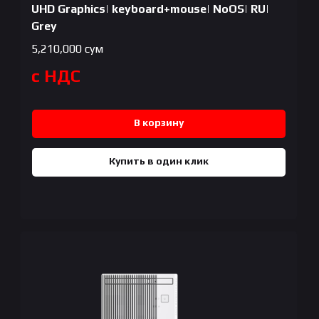
UHD Graphics| keyboard+mouse| NoOS| RU|
Grey
5,210,000
сум
с НДС
В корзину
Купить в один клик