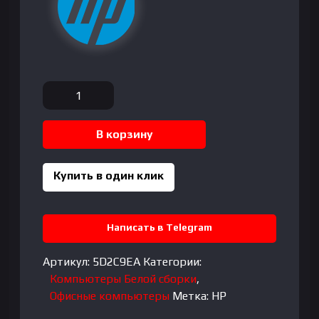
Количество
товара
HP
В корзину
M01-
F1079ur
Tower
Купить в один клик
Desktop
(M46/2C9)|
AMD
Написать в Telegram
Ryzen
3-
Артикул:
5D2C9EA
Категории:
4300G|
Компьютеры Белой сборки
,
DDR4
Офисные компьютеры
Метка:
HP
4GB|