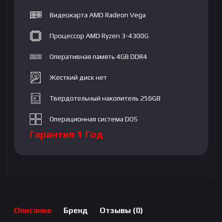
SSD
Видеокарта AMD Radeon Vega
256GB|
AMD
Процессор AMD Ryzen 3-4300G
Radeon
Vega|
Оперативная память 4GB DDR4
No
DVD-
Жесткий диск нет
RW|
Твердотельный накопитель 256GB
DOS|
RU|
Операционная система DOS
Black
Гарантия 1 Год
Описание
Бренд
Отзывы (0)