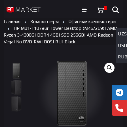
0
Главная
Компьютеры
Офисные компьютеры
HP M01-F1079ur Tower Desktop (M46/2C9)| AMD
UZS
Ryzen 3-4300G| DDR4 4GB| SSD 256GB| AMD Radeon
Vega| No DVD-RW| DOS| RU| Black
USD
RU