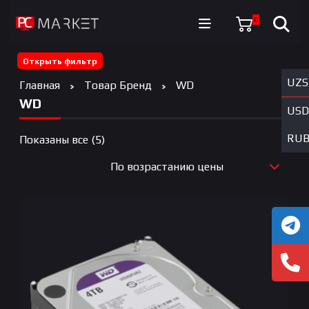
0
Открыть фильтр
UZS
Главная
Товар Бренд
WD
WD
USD
RU
Цены:
Показаны все (5)
по
По возрастанию цены
возрастанию
По новизне
По возрастанию цены
По убыванию цены