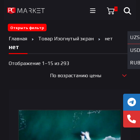
0
Открыть фильтр
UZS
Главная
Товар Изогнутый экран
нет
нет
USD
RU
Цены:
Отображение 1–15 из 293
по
По возрастанию цены
возрастанию
По новизне
По возрастанию цены
По убыванию цены