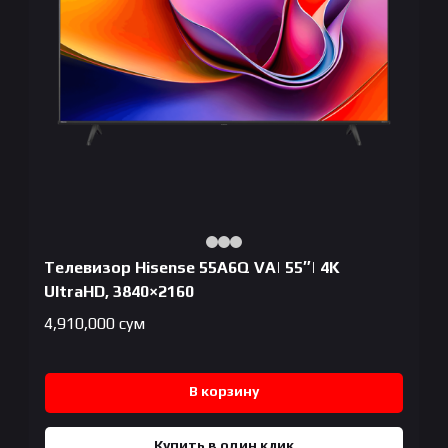
Телевизор Hisense 55A6Q VA| 55″| 4K
UltraHD, 3840×2160
4,910,000
сум
В корзину
Купить в один клик