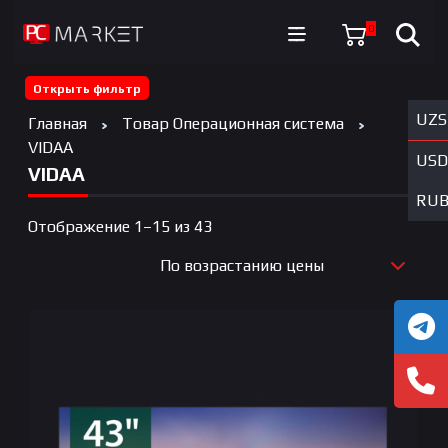
0
Открыть фильтр
UZS
Главная
Товар Операционная система
VIDAA
USD
VIDAA
RU
Цены:
Отображение 1–15 из 43
по
По возрастанию цены
возрастанию
По новизне
По возрастанию цены
По убыванию цены