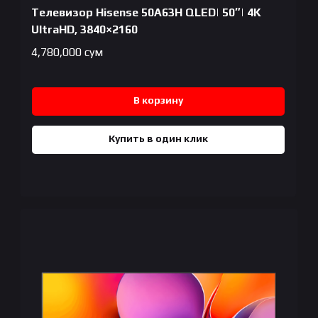
Телевизор Hisense 50A63H QLED| 50″| 4K
UltraHD, 3840×2160
4,780,000
сум
В корзину
Купить в один клик