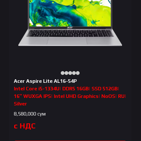
Acer Aspire Lite AL16-54P
Intel Core i5-1334U| DDR5 16GB| SSD 512GB|
16″ WUXGA IPS| Intel UHD Graphics| NoOS| RU|
Silver
8,580,000
сум
с НДС