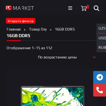
0
Открыть фильтр
UZS
Главная
Товар Озу
16GB DDR5
16GB DDR5
USD
RU
Цены:
Отображение 1–15 из 112
по
По возрастанию цены
возрастанию
По новизне
По возрастанию цены
По убыванию цены