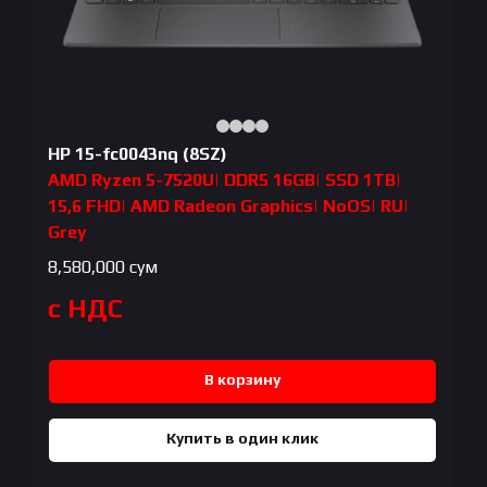
HP 15-fc0043nq (8SZ)
AMD Ryzen 5-7520U| DDR5 16GB| SSD 1TB|
15,6 FHD| AMD Radeon Graphics| NoOS| RU|
Grey
8,580,000
сум
с НДС
В корзину
Купить в один клик