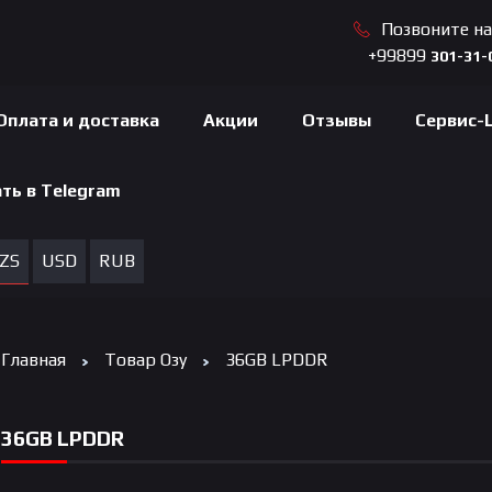
Позвоните н
+99899
301-31-
Оплата и доставка
Акции
Отзывы
Сервис-
ть в Telegram
ZS
USD
RUB
Главная
Товар Озу
36GB LPDDR
36GB LPDDR