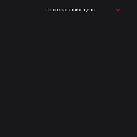
По возрастанию цены
По новизне
По возрастанию цены
По убыванию цены