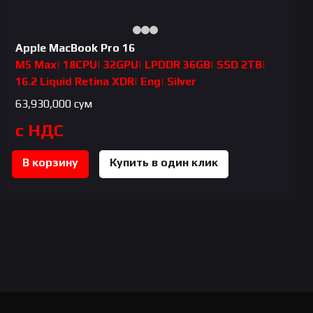
Apple MacBook Pro 16
M5 Max| 18CPU| 32GPU| LPDDR 36GB| SSD 2TB|
16.2 Liquid Retina XDR| Eng| Silver
63,930,000
сум
с НДС
В корзину
Купить в один клик