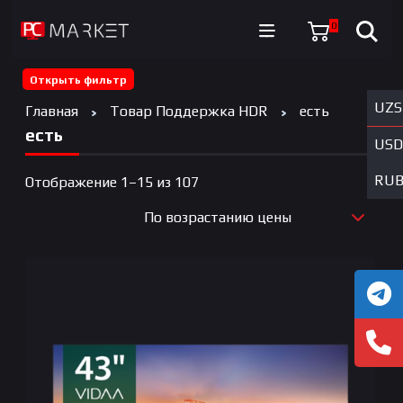
0
Открыть фильтр
UZS
Главная
Товар Поддержка HDR
есть
есть
USD
RU
Цены:
Отображение 1–15 из 107
по
По возрастанию цены
возрастанию
По новизне
По возрастанию цены
По убыванию цены