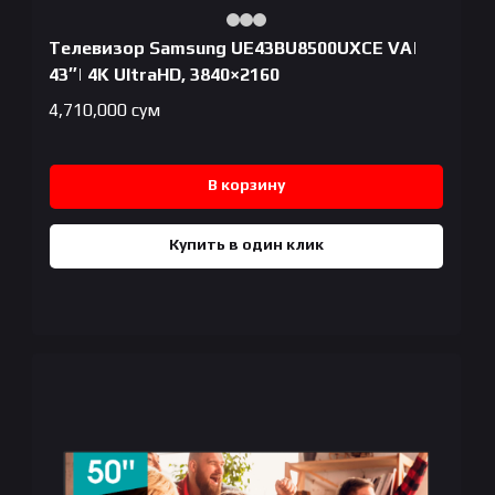
Телевизор Samsung UE43BU8500UXCE VA|
43″| 4K UltraHD, 3840×2160
4,710,000
сум
В корзину
Купить в один клик