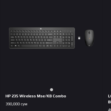
HP 235 Wireless Mse/KB Combo
L
B
390,000
сум
4