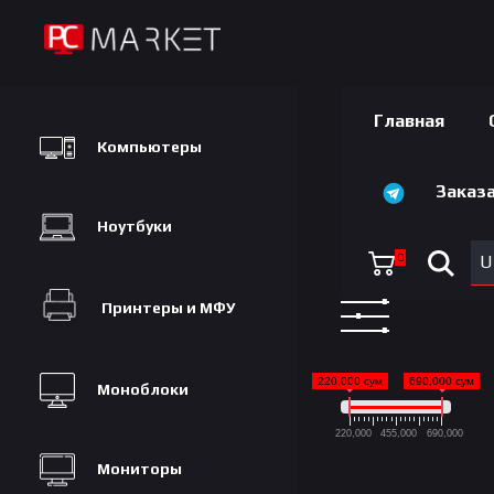
Главная
Компьютеры
Заказа
Ноутбуки
0
U
Принтеры и МФУ
220,000 сум
690,000 сум
Моноблоки
220,000
455,000
690,000
Мониторы