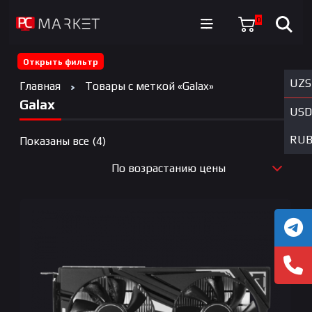
0
Открыть фильтр
UZS
Главная
Товары с меткой «Galax»
Galax
USD
RU
Цены:
Показаны все (4)
по
По возрастанию цены
возрастанию
По новизне
По возрастанию цены
По убыванию цены