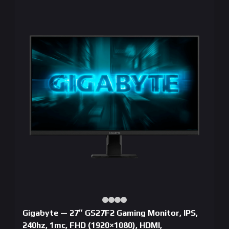
Gigabyte — 27″ GS27F2 Gaming Monitor, IPS,
240hz, 1mc, FHD (1920×1080), HDMI,