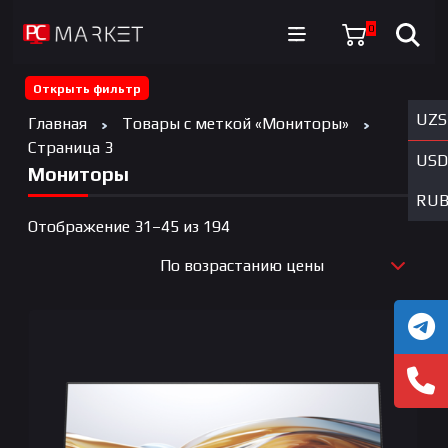
0
Открыть фильтр
UZS
Главная
Товары с меткой «Мониторы»
Страница 3
USD
Мониторы
RU
Цены:
Отображение 31–45 из 194
по
По возрастанию цены
возрастанию
По новизне
По возрастанию цены
По убыванию цены