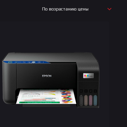
По возрастанию цены
По новизне
По возрастанию цены
По убыванию цены