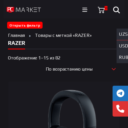
0
Открыть фильтр
UZS
Главная
Товары с меткой «RAZER»
RAZER
USD
RU
Цены:
Отображение 1–15 из 82
по
По возрастанию цены
возрастанию
По новизне
По возрастанию цены
По убыванию цены