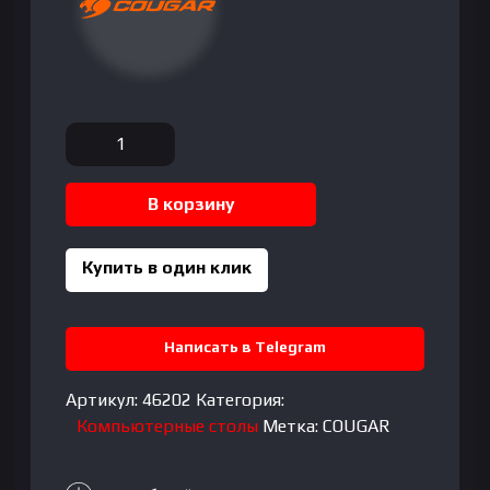
Количество
товара
Игровой
В корзину
стол
Cougar
E-
Купить в один клик
Star
140
White
Написать в Telegram
(EU)
Артикул:
46202
Категория:
Компьютерные столы
Метка:
COUGAR