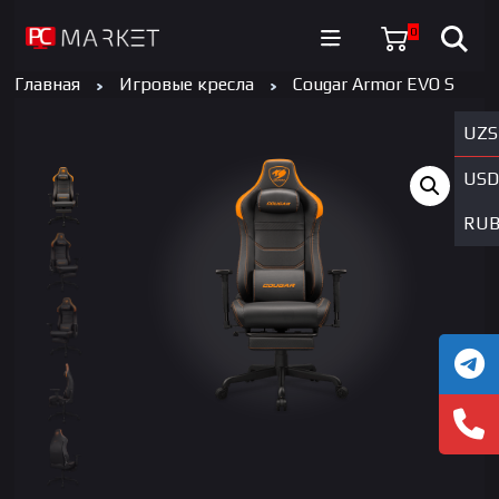
0
Главная
Игровые кресла
Cougar Armor EVO S
UZS
USD
RU