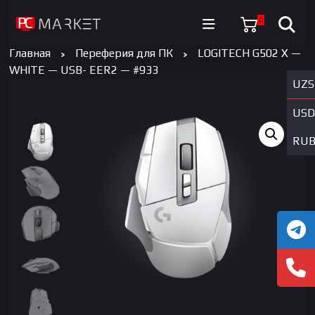
0
Главная
Переферия для ПК
LOGITECH G502 X —
WHITE — USB- EER2 — #933
UZS
USD
RU