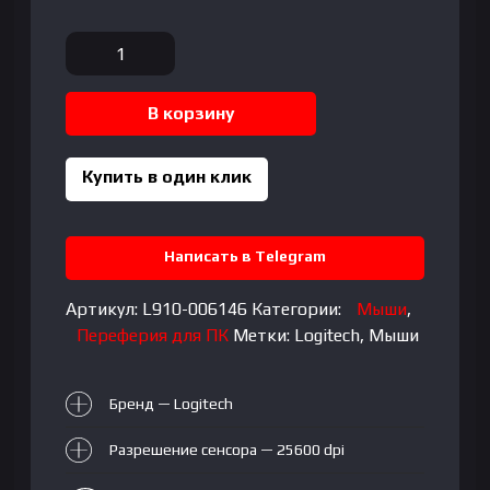
Количество
товара
LOGITECH
В корзину
G502
X
-
Купить в один клик
WHITE
-
USB-
Написать в Telegram
EER2
-
Артикул:
L910-006146
Категории:
Мыши
,
#933
Переферия для ПК
Метки:
Logitech
,
Мыши
Бренд — Logitech
Разрешение сенсора — 25600 dpi