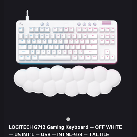
LOGITECH G713 Gaming Keyboard — OFF WHITE
— US INT’L — USB — INTNL-973 — TACTILE