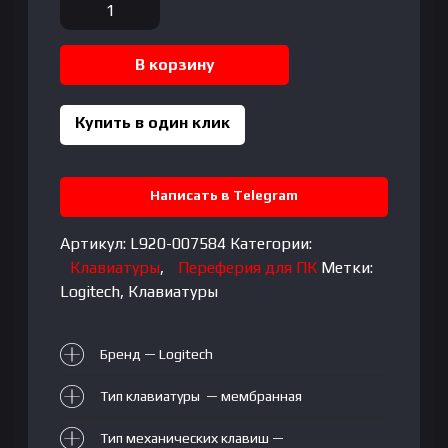
Количество
товара
LOGITECH
В корзину
K380
Multi-
Device
Купить в один клик
Bluetooth
Keyboard
-
Написать в Telegram
DARK
GREY
Артикул:
L920-007584
Категории:
-
Клавиатуры
,
Переферия для ПК
Метки:
RUS
Logitech
,
Клавиатуры
Бренд — Logitech
Тип клавиатуры — мембранная
Тип механических клавиш —