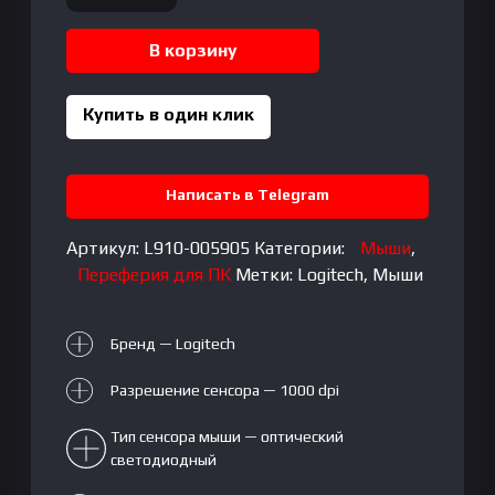
товара
LOGITECH
В корзину
M190
Wireless
Mouse
Купить в один клик
-
CHARCOAL
Написать в Telegram
Артикул:
L910-005905
Категории:
Мыши
,
Переферия для ПК
Метки:
Logitech
,
Мыши
Бренд — Logitech
Разрешение сенсора — 1000 dpi
Тип сенсора мыши — оптический
светодиодный