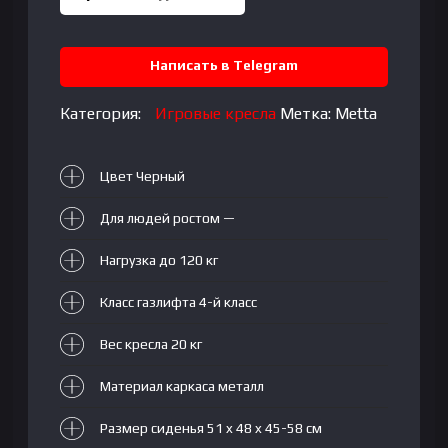
-
Infinity
Написать в Telegram
Категория:
Игровые кресла
Метка:
Metta
Цвет Черный
Для людей ростом —
Нагрузка до 120 кг
Класс газлифта 4-й класс
Вес кресла 20 кг
Материал каркаса металл
Размер сиденья 51 x 48 x 45-58 см