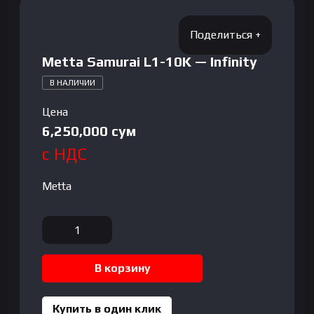
Metta Samurai L1-10K — Infinity
В НАЛИЧИИ
Цена
6,250,000
сум
с НДС
Metta
Количество
товара
Metta
В корзину
Samurai
L1-
10K
Купить в один клик