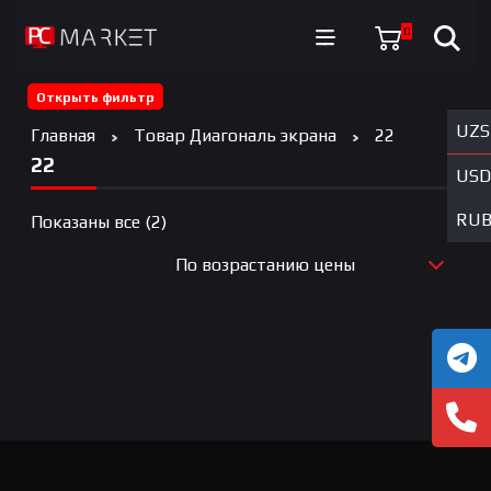
0
Открыть фильтр
UZS
Главная
Товар Диагональ экрана
22
22
USD
RU
Цены:
Показаны все (2)
по
По возрастанию цены
возрастанию
По новизне
По возрастанию цены
По убыванию цены