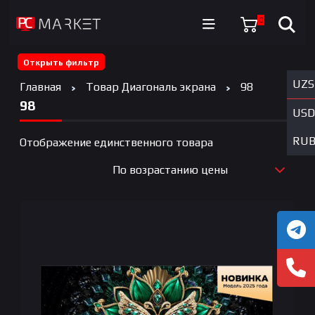
0
Открыть фильтр
UZS
Главная
Товар Диагональ экрана
98
98
USD
RU
Отображение единственного товара
По возрастанию цены
По новизне
По возрастанию цены
По убыванию цены