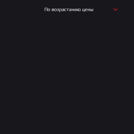
По возрастанию цены
По новизне
По возрастанию цены
По убыванию цены