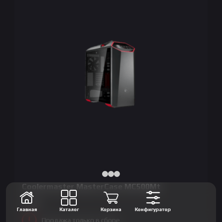
Coolermaster MasterCase MC500Mt
0
сум
Главная
Каталог
Корзина
Конфигуратор
Продажа только в сборе