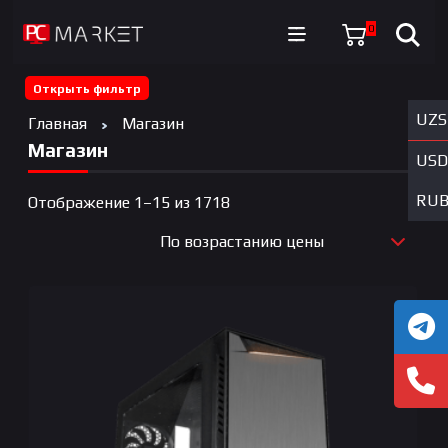
0
Открыть фильтр
UZS
Главная
Магазин
Магазин
USD
RU
Цены:
Отображение 1–15 из 1718
по
По возрастанию цены
возрастанию
По новизне
По возрастанию цены
По убыванию цены