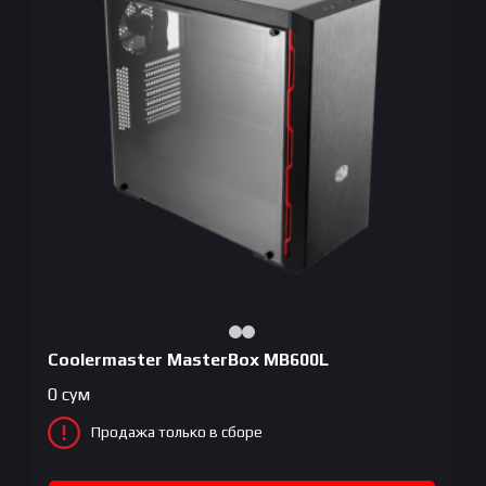
Coolermaster MasterBox MB600L
0
сум
Продажа только в сборе