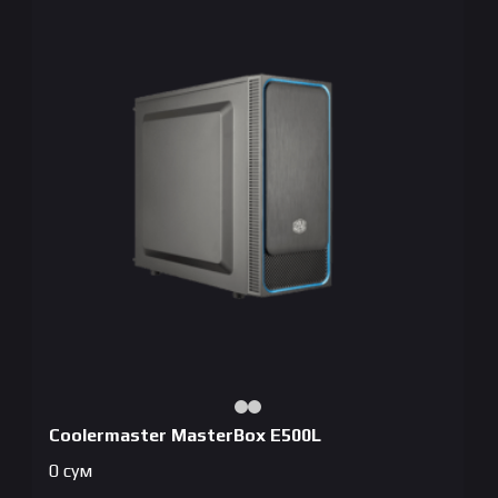
Coolermaster MasterBox E500L
0
сум