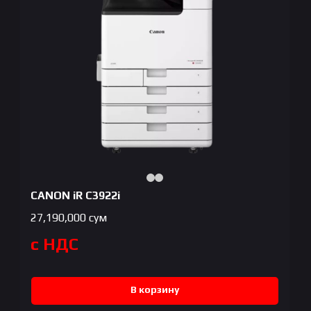
CANON iR C3922i
27,190,000
сум
с НДС
В корзину