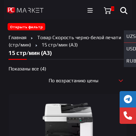
0
Открыть фильтр
UZS
Главная
Товар Скорость черно-белой печати
(стр/мин)
15 стр/мин (А3)
USD
15 стр/мин (А3)
RU
Цены:
Показаны все (4)
по
По возрастанию цены
возрастанию
По новизне
По возрастанию цены
По убыванию цены