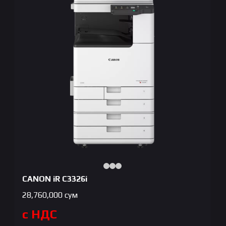
CANON iR C3326i
28,760,000
сум
с НДС