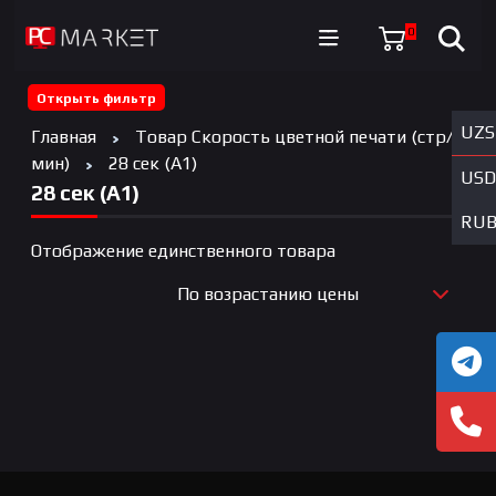
0
Открыть фильтр
UZS
Главная
Товар Скорость цветной печати (стр/
мин)
28 сек (А1)
USD
28 сек (А1)
RU
Отображение единственного товара
По возрастанию цены
По новизне
По возрастанию цены
По убыванию цены