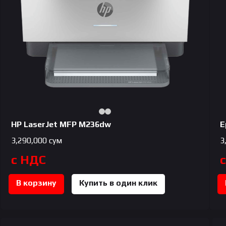
HP LaserJet MFP M236dw
E
3,290,000
сум
3
с НДС
В корзину
Купить в один клик