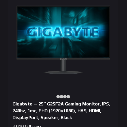
Gigabyte — 25″ G25F2A Gaming Monitor, IPS,
240hz, 1mc, FHD (1920×1080), HAS, HDMI,
DisplayPort, Speaker, Black
2,010,000
сум