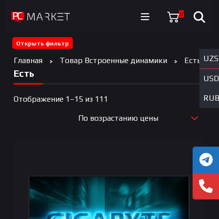
0
Открыть фильтр
UZS
Главная
Товар Встроенные динамики
Есть
Есть
USD
RU
Цены:
Отображение 1–15 из 111
по
По возрастанию цены
возрастанию
По новизне
По возрастанию цены
По убыванию цены