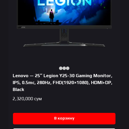
Lenovo — 25″ Legion Y25-30 Gaming Monitor,
IPS, 0.5mc, 280Hz, FHD(1920×1080), HDMI+DP,
Black
2,320,000
сум
В корзину