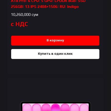
A18 Pro| 6 CPU| 5 GPU| LPDDR 8GB| SSD
256GB| 13 IPS 2408×1506| RU| Indigo
10,260,000
сум
с НДС
В корзину
Купить в один клик