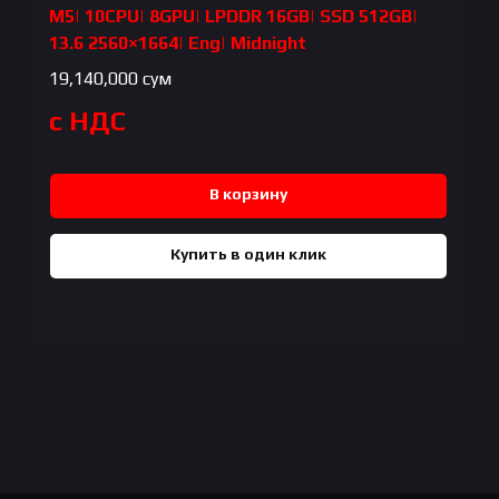
M5| 10CPU| 8GPU| LPDDR 16GB| SSD 512GB|
13.6 2560×1664| Eng| Midnight
19,140,000
сум
с НДС
В корзину
Купить в один клик