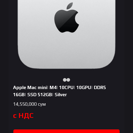
Apple Mac mini| M4| 10CPU| 10GPU| DDR5
16GB| SSD 512GB| Silver
14,550,000
сум
с НДС