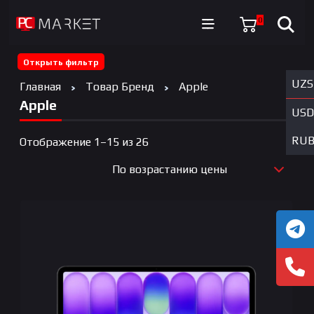
0
Открыть фильтр
UZS
Главная
Товар Бренд
Apple
Apple
USD
RU
Цены:
Отображение 1–15 из 26
по
По возрастанию цены
возрастанию
По новизне
По возрастанию цены
По убыванию цены