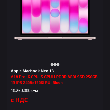
Apple Macbook Neo 13
A18 Pro| 6 CPU| 5 GPU| LPDDR 8GB| SSD 256GB|
13 IPS 2408×1506| RU| Blush
10,260,000
сум
с НДС