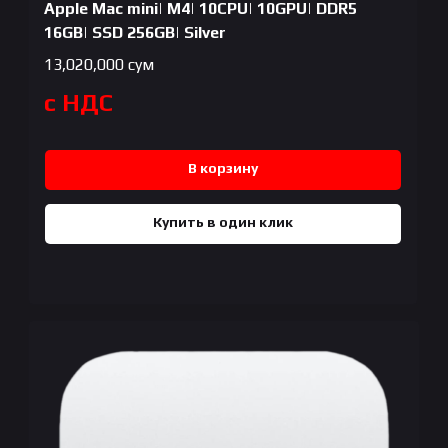
Apple Mac mini| M4| 10CPU| 10GPU| DDR5
16GB| SSD 256GB| Silver
13,020,000
сум
с НДС
В корзину
Купить в один клик