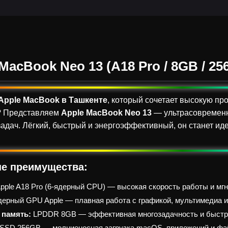
MacBook Neo 13 (A18 Pro / 8GB / 25
Apple MacBook в Ташкенте
, который сочетает высокую пр
e? Представляем
Apple MacBook Neo 13
— ультрасовременны
адач. Лёгкий, быстрый и энергоэффективный, он станет ид
е преимущества:
pple A18 Pro (6-ядерный CPU) — высокая скорость работы и мг
дерный GPU Apple — плавная работа с графикой, мультимедиа 
 память:
LPDDR 8GB — эффективная многозадачность и быстра
SSD 256GB — молниеносная загрузка macOS, приложений и фа