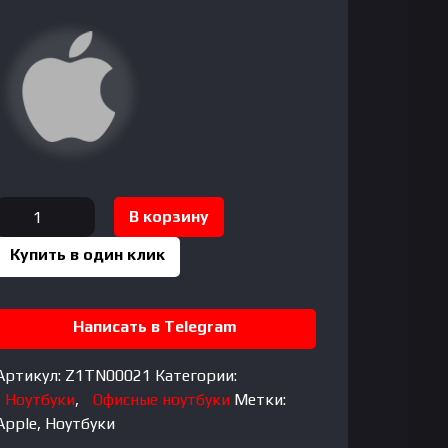
Количество
В корзину
товара
Купить в один клик
Apple
Macbook
Neo
Написать в Telegram
13
A18
Pro|
Артикул:
Z1TN00021
Категории:
6
Ноутбуки
,
Офисные ноутбуки
Метки:
CPU|
Apple
,
Ноутбуки
5