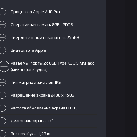
GPU|
Процессор Apple A18 Pro
LPDDR
8GB|
Оперативная память 8GB LPDDR
SSD
256GB|
Твердотельный накопитель 256GB
13
Видеокарта Apple
IPS
2408×1506|
Разъемы, порты 2x USB Type-C, 3.5 мм jack
RU|
(микрофон/аудио)
Silver
Тип матрицы дисплея IPS
Разрешение экрана 2408 x 1506
Частота обновления экрана 60 Гц
Диагональ экрана 13″
Вес ноутбука 1,23 кг