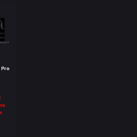
 Pro
|
ina
e