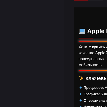
Apple 
Хотите
купить 
качество Appl
повседневных з
мобильность.
Ключевы
Процессор:
A
Графика:
5-я
Оперативная
Накопитель: