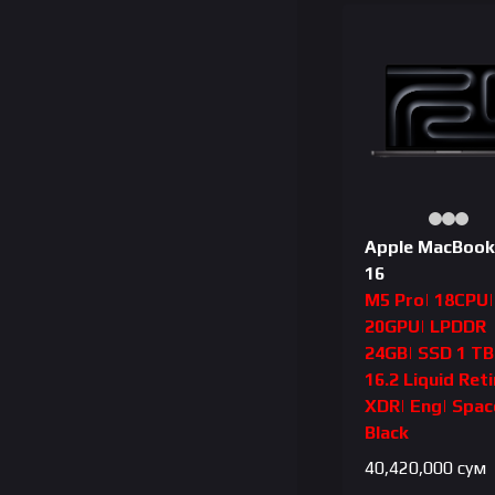
Apple MacBook
16
M5 Pro| 18CPU|
20GPU| LPDDR
24GB| SSD 1 TB
16.2 Liquid Ret
XDR| Eng| Spac
Black
40,420,000
сум