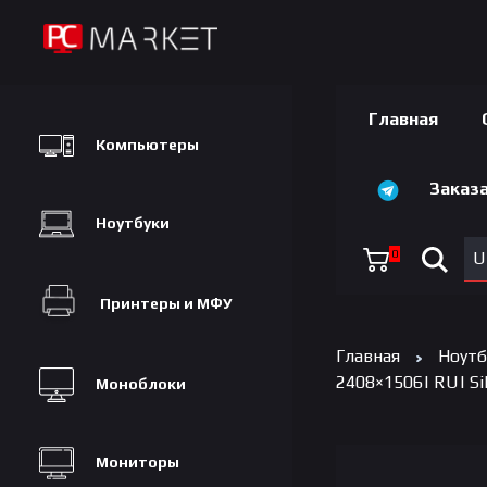
Главная
Компьютеры
Заказа
Ноутбуки
0
U
Принтеры и МФУ
Главная
Ноутб
2408×1506| RU| Sil
Моноблоки
Мониторы