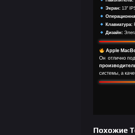
Экран:
13″ IP
Операционна
Клавиатура:
Р
Дизайн:
Элега
Apple MacB
Он отлично под
производитель
системы, а кач
Похожие 