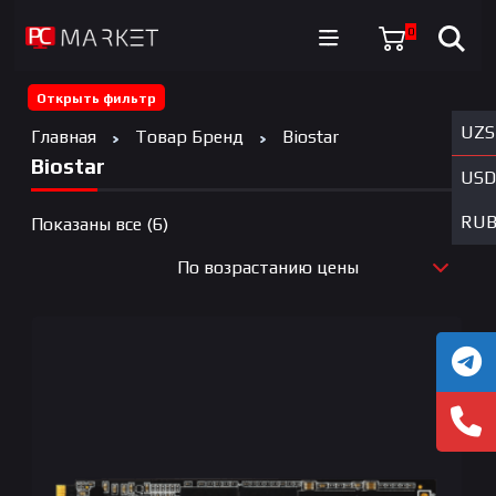
0
Открыть фильтр
UZS
Главная
Товар Бренд
Biostar
Biostar
USD
RU
Цены:
Показаны все (6)
по
По возрастанию цены
возрастанию
По новизне
По возрастанию цены
По убыванию цены