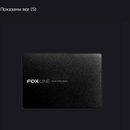
Цены:
Показаны все (5)
по
возрастанию