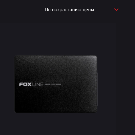
По возрастанию цены
По новизне
По возрастанию цены
По убыванию цены