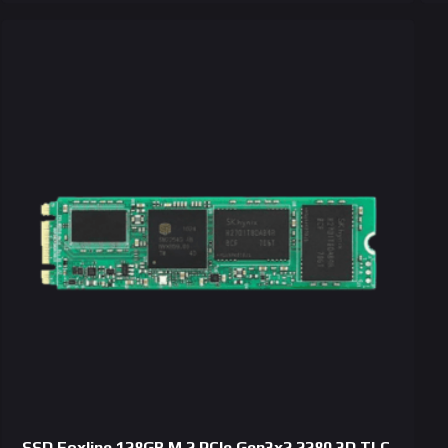
SSD Foxline 128GB M.2 PCIe Gen3x2 2280 3D TLC