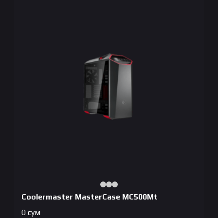
Coolermaster MasterCase MC500Mt
0
сум