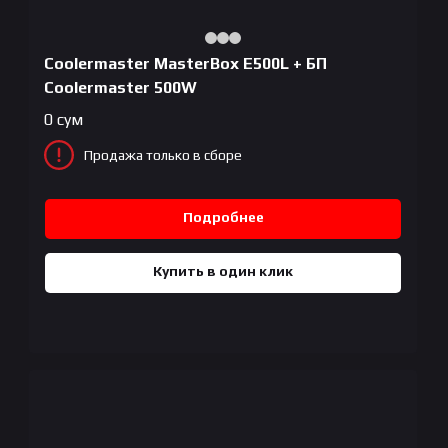
Coolermaster MasterBox E500L + БП
Coolermaster 500W
0
сум
Продажа только в сборе
Подробнее
Купить в один клик