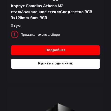
Корпус Gamdias Athena M2
сталь\закаленное стекло\подсветка RGB
3x120mm fans RGB
0
сум
Продажа только в сборе
Подробнее
Купить в один клик