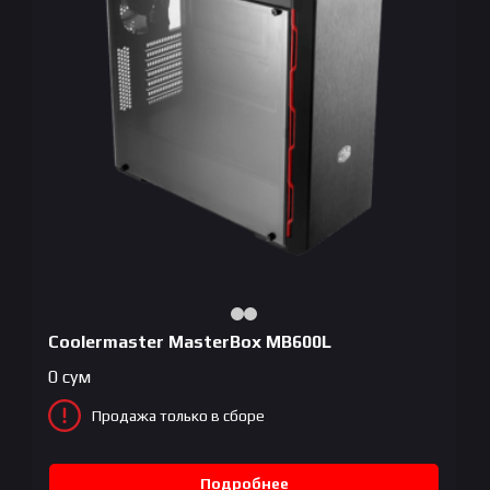
Coolermaster MasterBox MB600L
0
сум
Продажа только в сборе
Подробнее