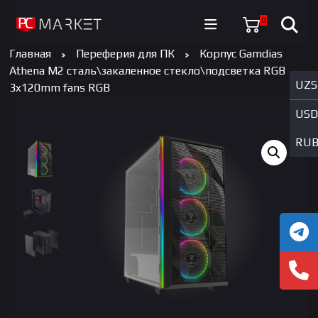
0
Главная
Переферия для ПК
Корпус Gamdias
Athena M2 сталь\закаленное стекло\подсветка RGB
UZS
3x120mm fans RGB
USD
RU