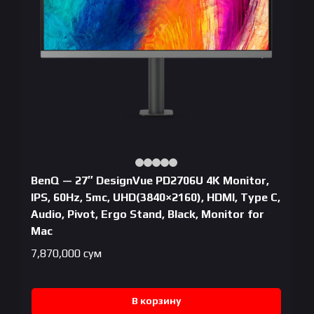
BenQ — 27″ DesignVue PD2706U 4K Monitor,
IPS, 60Hz, 5mc, UHD(3840×2160), HDMI, Type C,
Audio, Pivot, Ergo Stand, Black, Monitor for
Mac
7,870,000
сум
В корзину