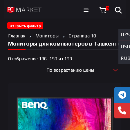
0
Открыть фильтр
UZS
Главная
Мониторы
Страница 10
Мониторы для компьютеров в Ташкенте
USD
RU
Цены:
Отображение 136–150 из 193
по
По возрастанию цены
возрастанию
По новизне
По возрастанию цены
По убыванию цены