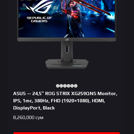
ASUS — 24,5″ ROG STRIX XG259QNS Monitor,
IPS, 1mc, 380Hz, FHD (1920×1080), HDMI,
DisplayPort, Black
8,260,000
сум