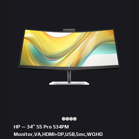
HP — 34″ S5 Pro 534PM
Monitor,VA,HDMI+DP,USB,5mc,WQHD