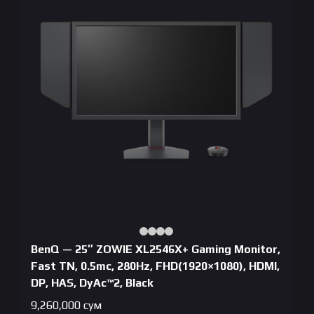
BenQ — 25″ ZOWIE XL2546X+ Gaming Monitor,
Fast TN, 0.5mc, 280Hz, FHD(1920×1080), HDMI,
DP, HAS, DyAc™2, Black
9,260,000
сум