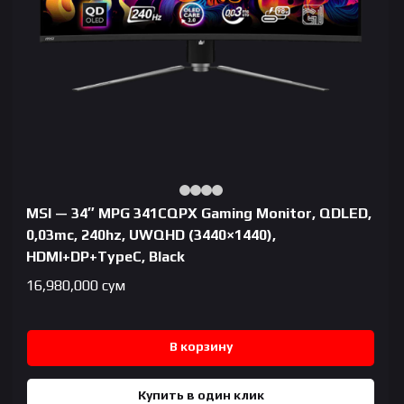
MSI — 34″ MPG 341CQPX Gaming Monitor, QDLED,
0,03mc, 240hz, UWQHD (3440×1440),
HDMI+DP+TypeC, Black
16,980,000
сум
В корзину
Купить в один клик