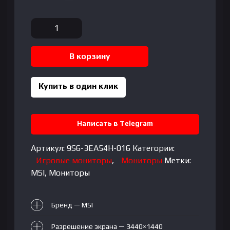
Количество
товара
MSI
В корзину
-
40"
MAG401QR
Купить в один клик
Gaming
Monitor,
IPS,
Написать в Telegram
1mc,
155hz,
Артикул:
9S6-3EA54H-016
Категории:
UWQHD
Игровые мониторы
,
Мониторы
Метки:
(3440x1440),
MSI
,
Мониторы
HDMI+DP+TypeC,
Black
Бренд — MSI
Разрешение экрана — 3440×1440