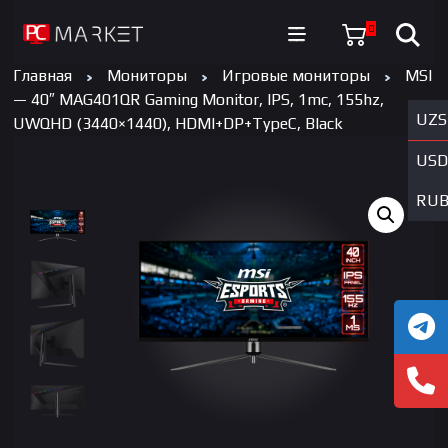
0
Главная
Мониторы
Игровые мониторы
MSI
— 40″ MAG401QR Gaming Monitor, IPS, 1mc, 155hz,
UZS
UWQHD (3440×1440), HDMI+DP+TypeC, Black
USD
RU