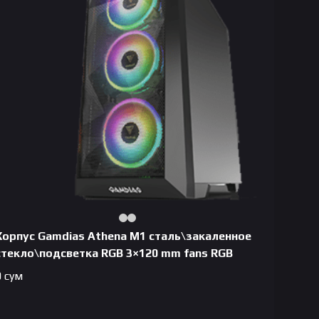
Корпус Gamdias Athena M1 сталь\закаленное
стекло\подсветка RGB 3×120 mm fans RGB
0
сум