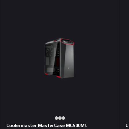
Coolermaster MasterCase MC500Mt
C