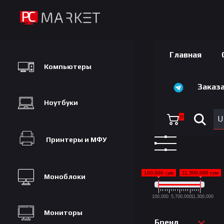
Главная
Компьютеры
Заказа
Ноутбуки
0
U
Принтеры и МФУ
100,000 сум
11,300,000 сум
Моноблоки
100,000
5,700,000
11,300,000
Мониторы
Бренд