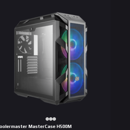
oolermaster MasterCase H500M