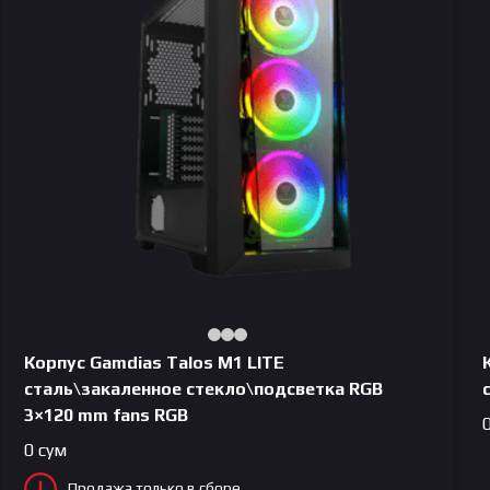
Корпус Gamdias Talos M1 LITE
сталь\закаленное стекло\подсветка RGB
3×120 mm fans RGB
0
сум
Продажа только в сборе