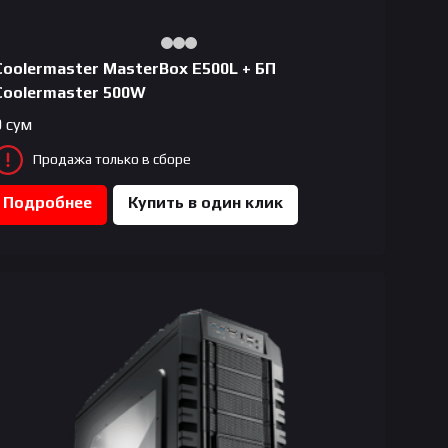
Coolermaster MasterBox E500L + БП
Coolermaster 500W
0
сум
Продажа только в сборе
Подробнее
Купить в один клик