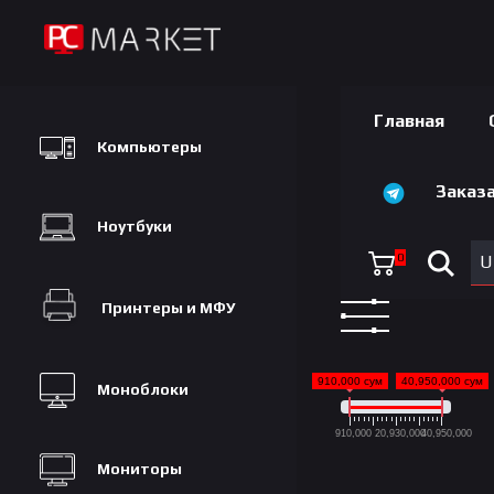
Главная
Компьютеры
Заказа
Ноутбуки
0
U
Принтеры и МФУ
910,000 сум
40,950,000 сум
Моноблоки
910,000
20,930,000
40,950,000
Мониторы