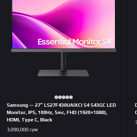
Samsung — 27″ LS27F430UAIXCI S4 S43GC LED
Monitor, IPS, 100Hz, 5mc, FHD (1920×1080),
HDMI, Type C, Black
3,090,000
сум