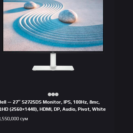
Dell — 27″ S2725DS Monitor, IPS, 100Hz, 8mc,
QHD (2560×1440), HDMI, DP, Audio, Pivot, White
3,550,000
сум