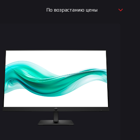
По возрастанию цены
По новизне
По возрастанию цены
По убыванию цены