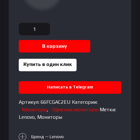
Количество
товара
Lenovo
В корзину
-
32"
D32-
Купить в один клик
40
Monitor,
VA,
Написать в Telegram
75Hz,
4mc,
Артикул:
66FCGAC2EU
Категории:
FHD(1920x1080),
Мониторы
,
Офисные мониторы
Метки:
HDMI,
Lenovo
,
Мониторы
Black
Бренд — Lenovo