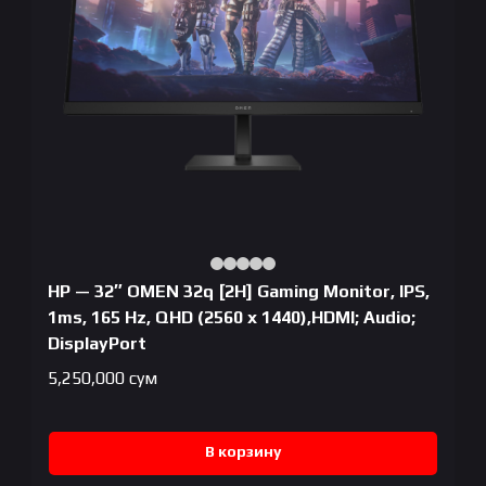
HP — 32″ OMEN 32q [2H] Gaming Monitor, IPS,
1ms, 165 Hz, QHD (2560 x 1440),HDMI; Audio;
DisplayPort
5,250,000
сум
В корзину