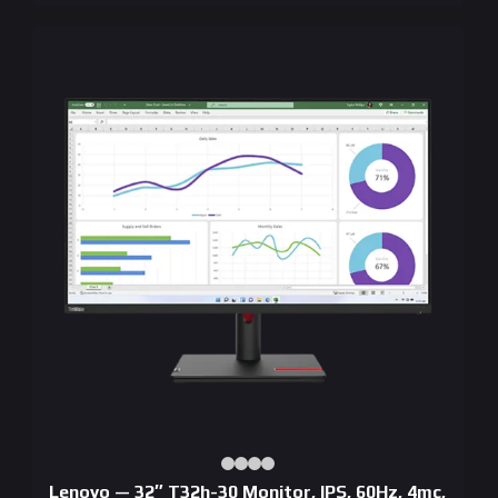
Lenovo — 32″ T32h-30 Monitor, IPS, 60Hz, 4mc,