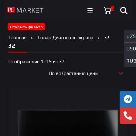
0
Открыть фильтр
UZS
Главная
Товар Диагональ экрана
32
32
USD
RU
Цены:
Отображение 1–15 из 37
по
По возрастанию цены
возрастанию
По новизне
По возрастанию цены
По убыванию цены