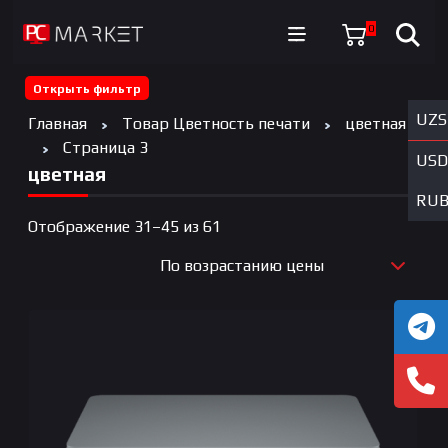
0
Открыть фильтр
UZS
Главная
Товар Цветность печати
цветная
Страница 3
USD
цветная
RU
Цены:
Отображение 31–45 из 61
по
По возрастанию цены
возрастанию
По новизне
По возрастанию цены
По убыванию цены