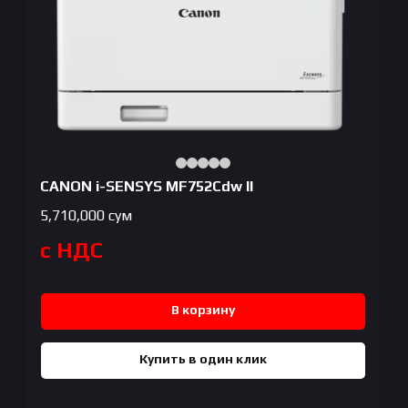
CANON i-SENSYS MF752Cdw II
5,710,000
сум
с НДС
В корзину
Купить в один клик