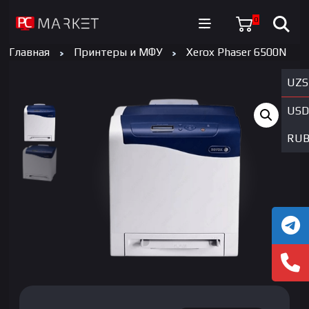
0
Главная
Принтеры и МФУ
Xerox Phaser 6500N
UZS
USD
RU