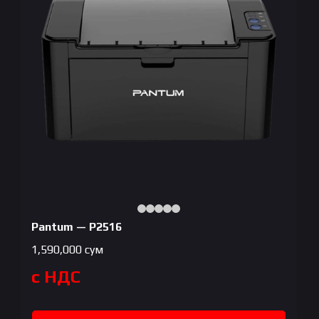
Pantum — P2516
1,590,000
сум
с НДС