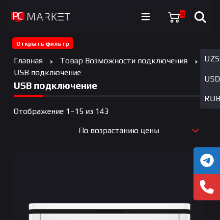
0
Открыть фильтр
UZS
Главная
Товар Возможности подключения
USB подключение
USD
USB подключение
RU
Цены:
Отображение 1–15 из 143
по
По возрастанию цены
возрастанию
По новизне
По возрастанию цены
По убыванию цены