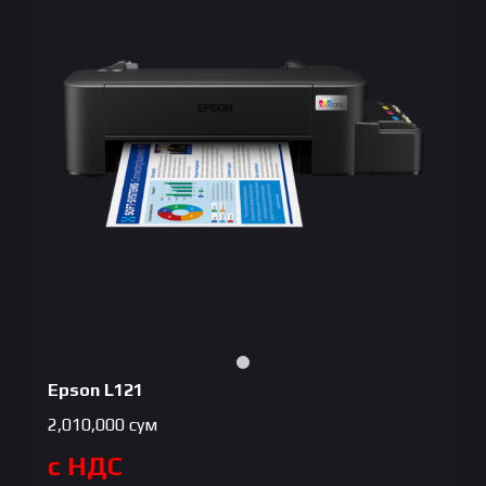
Epson L121
2,010,000
сум
с НДС