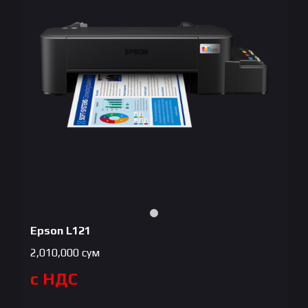
Epson L121
2,010,000
сум
с НДС