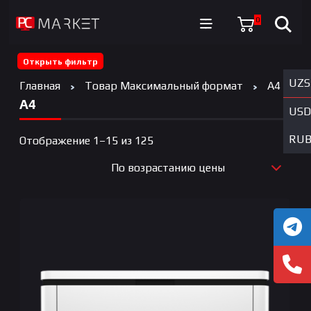
0
Открыть фильтр
UZS
Главная
Товар Максимальный формат
A4
A4
USD
RU
Цены:
Отображение 1–15 из 125
по
По возрастанию цены
возрастанию
По новизне
По возрастанию цены
По убыванию цены