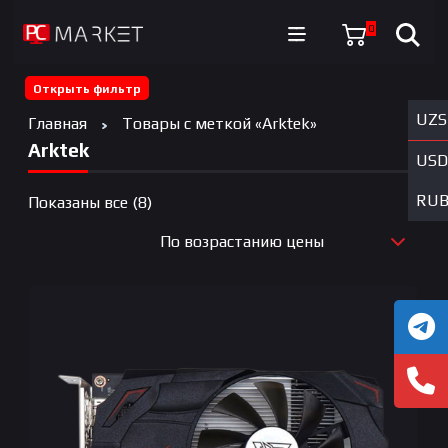
0
Открыть фильтр
UZS
Главная
Товары с меткой «Arktek»
Arktek
USD
RU
Цены:
Показаны все (8)
по
По возрастанию цены
возрастанию
По новизне
По возрастанию цены
По убыванию цены