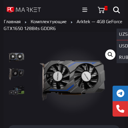
0
Главная
Комплектующие
Arktek — 4GB GeForce
GTX1650 128Bits GDDR6
UZS
USD
RU