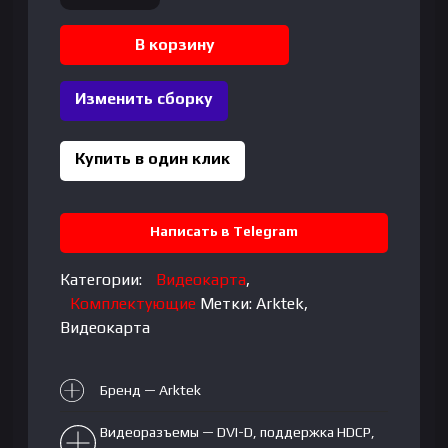
товара
Arktek
В корзину
-
4GB
Изменить сборку
GeForce
GTX1650
128Bits
Купить в один клик
GDDR6
Написать в Telegram
Категории:
Видеокарта
,
Комплектующие
Метки:
Arktek
,
Видеокарта
Бренд — Arktek
Видеоразъемы — DVI-D, поддержка HDCP,