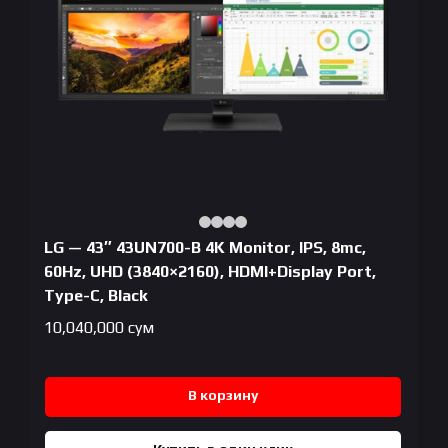
LG — 43″ 43UN700-B 4K Monitor, IPS, 8mc,
60Hz, UHD (3840×2160), HDMI+Display Port,
Type-C, Black
10,040,000
сум
В корзину