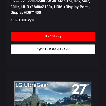
LG — 27″ 27UP650K-W 4K Monitor, IPS, 5mc,
60Hz, UHD (3840×2160), HDMI+Display Port ,
DisplayHDR™ 400
4,320,000
сум
В корзину
Купить в один клик