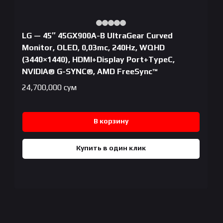
LG — 45″ 45GX900A-B UltraGear Curved
Monitor, OLED, 0,03mc, 240Hz, WQHD
(3440×1440), HDMI+Display Port+TypeC,
NVIDIA® G-SYNC®, AMD FreeSync™
24,700,000
сум
В корзину
Купить в один клик