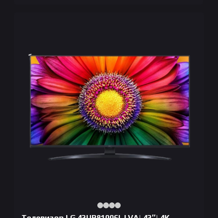
Телевизор LG 43UR81006LJ VA| 43″| 4K