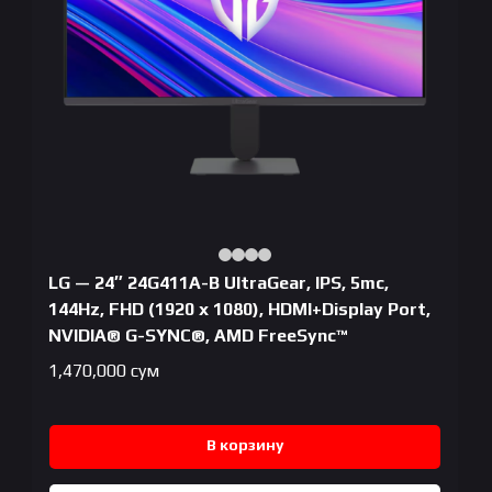
LG — 24″ 24G411A-B UltraGear, IPS, 5mc,
144Hz, FHD (1920 x 1080), HDMI+Display Port,
NVIDIA® G-SYNC®, AMD FreeSync™
1,470,000
сум
В корзину