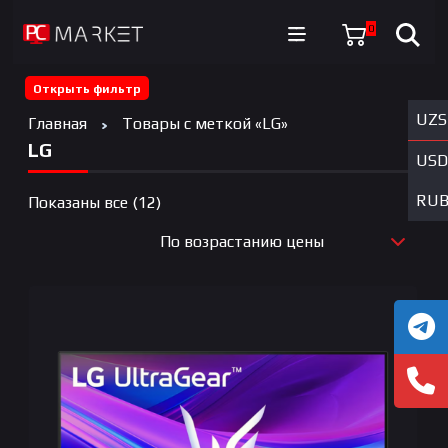
0
Открыть фильтр
UZS
Главная
Товары с меткой «LG»
LG
USD
RU
Цены:
Показаны все (12)
по
По возрастанию цены
возрастанию
По новизне
По возрастанию цены
По убыванию цены