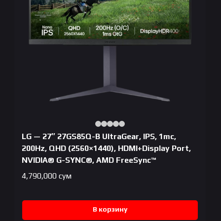
LG — 27″ 27GS85Q-B UltraGear, IPS, 1mc,
200Hz, QHD (2560×1440), HDMI+Display Port,
NVIDIA® G-SYNC®, AMD FreeSync™
4,790,000
сум
В корзину