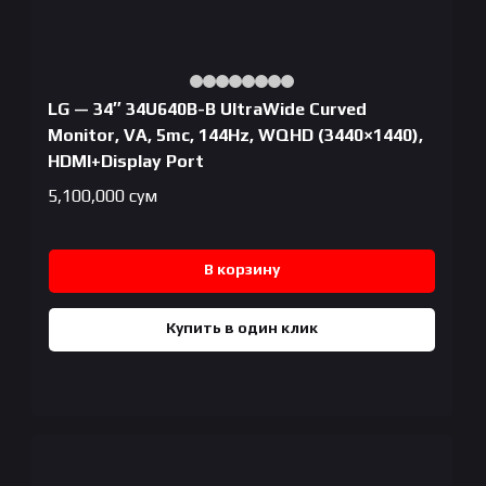
LG — 34″ 34U640B-B UltraWide Curved
Monitor, VA, 5mc, 144Hz, WQHD (3440×1440),
HDMI+Display Port
5,100,000
сум
В корзину
Купить в один клик