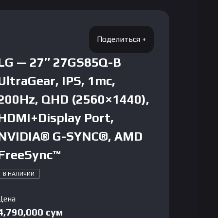
LG — 27″ 27GS85Q-B
UltraGear, IPS, 1mc,
200Hz, QHD (2560×1440),
HDMI+Display Port,
NVIDIA® G-SYNC®, AMD
FreeSync™
В НАЛИЧИИ
Цена
4,790,000
сум