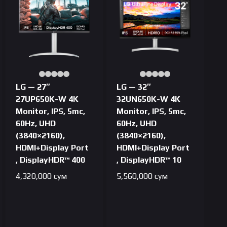
LG — 27″
LG — 32″
27UP650K-W 4K
32UN650K-W 4K
Monitor, IPS, 5mc,
Monitor, IPS, 5mc,
60Hz, UHD
60Hz, UHD
(3840×2160),
(3840×2160),
HDMI+Display Port
HDMI+Display Port
, DisplayHDR™ 400
, DisplayHDR™ 10
4,320,000
сум
5,560,000
сум