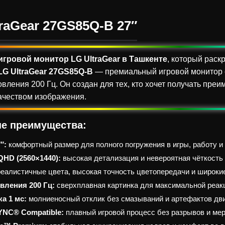
raGear 27GS85Q-B 27″
игровой монитор LG UltraGear в Ташкенте
, который раск
LG UltraGear 27GS85Q-B
— премиальный игровой монитор 
вления 200 Гц. Он создан для тех, кто хочет получать пре
ачеством изображения.
е преимущества:
″:
комфортный размер для полного погружения в игры, работу и
HD (2560×1440):
высокая детализация и невероятная чёткость
еалистичные цвета, высокая точность цветопередачи и широкие
вления 200 Гц:
сверхплавная картинка для максимальной реакц
а 1 мс:
молниеносный отклик без смазываний и артефактов дв
YNC® Compatible:
плавный игровой процесс без разрывов и ме