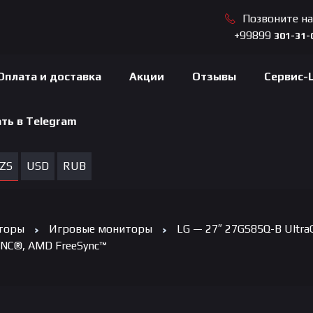
Позвоните н
+99899
301-31-
Оплата и доставка
Акции
Отзывы
Сервис-
ть в Telegram
ZS
USD
RUB
торы
Игровые мониторы
LG — 27″ 27GS85Q-B UltraG
YNC®, AMD FreeSync™