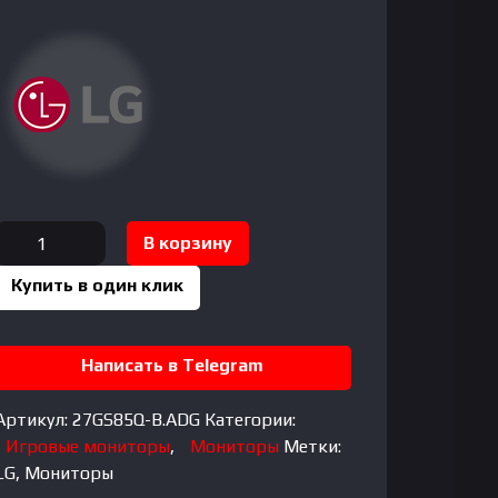
Количество
В корзину
товара
Купить в один клик
LG
27"
Написать в Telegram
27GS85Q-
B
UltraGear,
Артикул:
27GS85Q-B.ADG
Категории:
IPS,
Игровые мониторы
,
Мониторы
Метки:
1mc,
LG
,
Мониторы