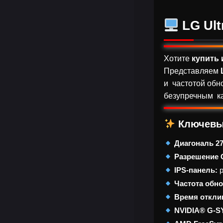
LG Ult
Хотите
купить 
Представляем
и частотой обно
безупречным к
Ключевы
Диагональ 27
Разрешение Q
IPS-панель:
р
Частота обно
Время отклик
NVIDIA® G-S