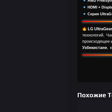
AMD FreeSyn
HDMI + Displ
Серия UltraG
LG UltraGea
технологий. Ча
происходящее и
Узбекистане
, 
Похожие 