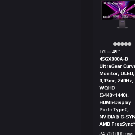
LG — 45″
45GX900A-B
UltraGear Curv
Monitor, OLED,
0,03mc, 240Hz,
WQHD
(3440×1440),
HDMI+Display
Port+TypeC,
NVIDIA® G-SY
AMD FreeSync
24,700,000
сум