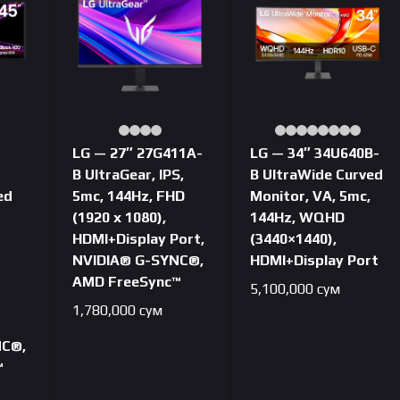
LG — 27″ 27G411A-
LG — 34″ 34U640B-
B UltraGear, IPS,
B UltraWide Curved
ed
5mc, 144Hz, FHD
Monitor, VA, 5mc,
(1920 x 1080),
144Hz, WQHD
HDMI+Display Port,
(3440×1440),
NVIDIA® G-SYNC®,
HDMI+Display Port
AMD FreeSync™
5,100,000
сум
1,780,000
сум
NC®,
™