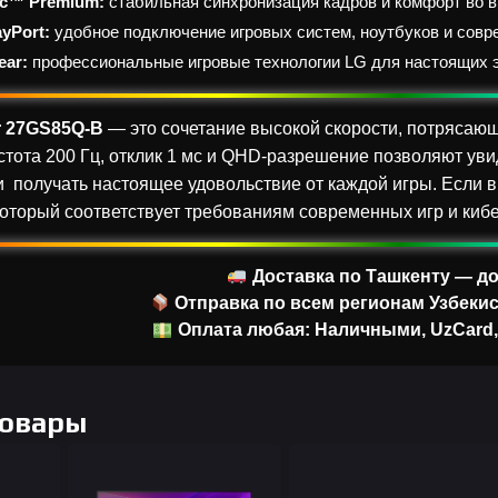
c™ Premium:
стабильная синхронизация кадров и комфорт во в
ayPort:
удобное подключение игровых систем, ноутбуков и совр
ear:
профессиональные игровые технологии LG для настоящих э
r 27GS85Q-B
— это сочетание высокой скорости, потрясаю
стота 200 Гц, отклик 1 мс и QHD-разрешение позволяют уви
 получать настоящее удовольствие от каждой игры. Если 
который соответствует требованиям современных игр и киб
Доставка по Ташкенту — до
Отправка по всем регионам Узбекис
Оплата любая: Наличными, UzCard
Товары