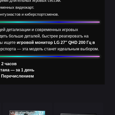
ремя длительных игровых сессий.
еменных видеокарт.
нтузиастов и киберспортсменов.
щей детализации и современных игровых
деть больше деталей, быстрее реагировать на
вы ищете
игровой монитор LG 27″ QHD 200 Гц в
ерспорта — эта модель станет идеальным выбором.
 2 часов
тана — за 1 день
, Перечислением