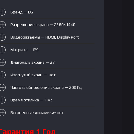
200Hz,
QHD
Бренд — LG
(2560×1440),
HDMI+Display
Разрешение экрана — 2560×1440
Port,
NVIDIA®
Видеоразъемы — HDMI, Display Port
G-
Матрица — IPS
SYNC®,
AMD
Диагональ экрана — 27″
FreeSync™
Изогнутый экран — нет
Частота обновления экрана — 200 Гц
Время отклика — 1 мс
Встроенные динамики- нет
Гарантия 1 Год