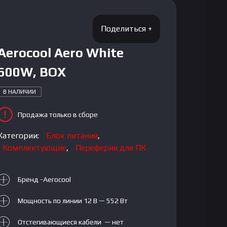
Aerocool Aero White
600W, BOX
В НАЛИЧИИ
Продажа только в сборе
Категории:
Блок питания
,
Комплектующие
,
Переферия для ПК
Бренд -Aerocool
Мощность по линии 12 В — 552 Вт
Отстегивающиеся кабели — нет